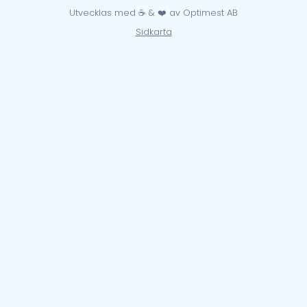
Utvecklas med ☕ & ❤️ av Optimest AB
Sidkarta