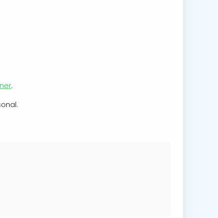
ner
.
onal.