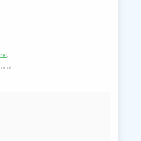
ner
.
onal.