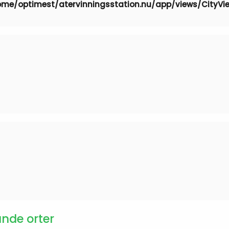
me/optimest/atervinningsstation.nu/app/views/CityVi
ande orter