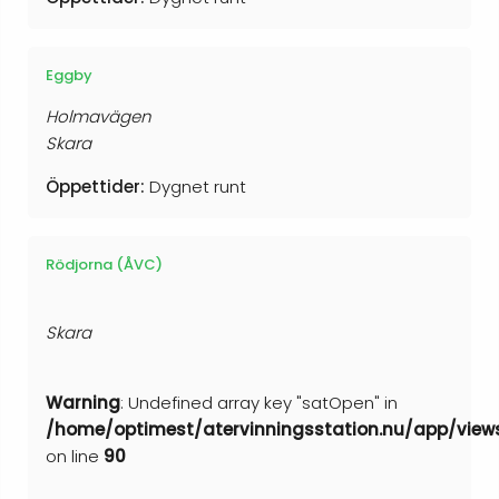
Eggby
Holmavägen
Skara
Öppettider:
Dygnet runt
Rödjorna (ÅVC)
Skara
Warning
: Undefined array key "satOpen" in
/home/optimest/atervinningsstation.nu/app/view
on line
90