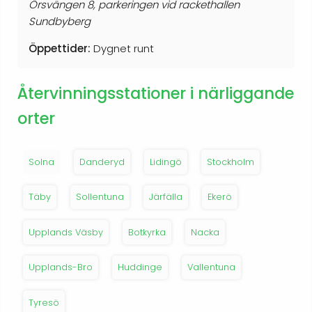
Örsvängen 8, parkeringen vid rackethallen
Sundbyberg
Öppettider:
Dygnet runt
Återvinningsstationer i närliggande
orter
Solna
Danderyd
Lidingö
Stockholm
Täby
Sollentuna
Järfälla
Ekerö
Upplands Väsby
Botkyrka
Nacka
Upplands-Bro
Huddinge
Vallentuna
Tyresö