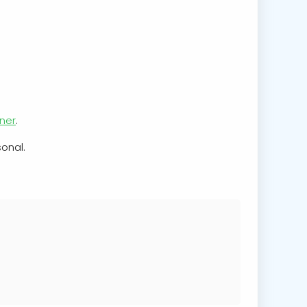
ner
.
onal.