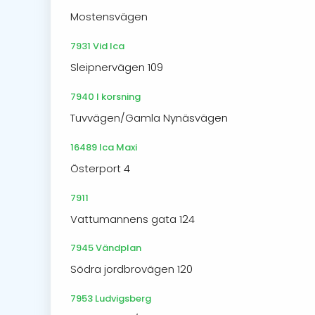
Mostensvägen
7931 Vid Ica
Sleipnervägen 109
7940 I korsning
Tuvvägen/Gamla Nynäsvägen
16489 Ica Maxi
Österport 4
7911
Vattumannens gata 124
7945 Vändplan
Södra jordbrovägen 120
7953 Ludvigsberg