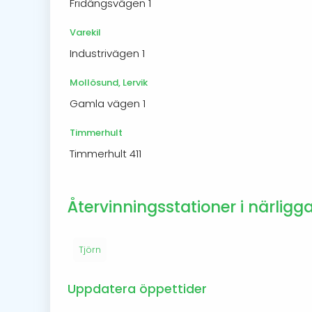
Fridängsvägen 1
Varekil
Industrivägen 1
Mollösund, Lervik
Gamla vägen 1
Timmerhult
Timmerhult 411
Återvinningsstationer i närligg
Tjörn
Uppdatera öppettider